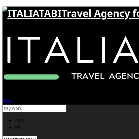
Travel Agency f
検索
and
or